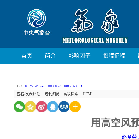
首页
简介
影响因子
投稿征稿
DOI:
10.7519/j.issn.1000-0526.1985.02.013
查看/发表评论
过刊浏览
高级检索
HTML
用高空风
赵圣菊 