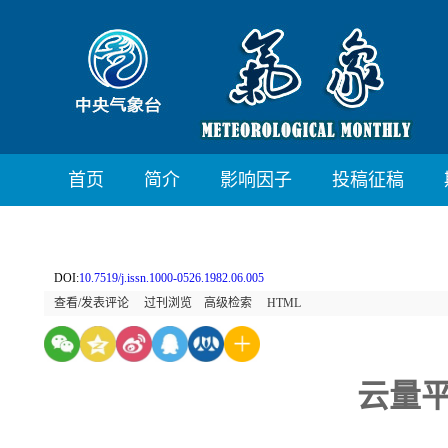
首页
简介
影响因子
投稿征稿
DOI:
10.7519/j.issn.1000-0526.1982.06.005
查看/发表评论
过刊浏览
高级检索
HTML
云量