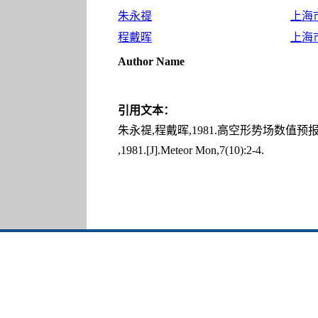
朱永禔
上海
程戴晖
上海
Author Name
引用文本：
朱永禔,程戴晖,1981.高空形势场数值预报的误差
,1981.[J].Meteor Mon,7(10):2-4.