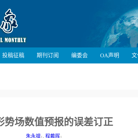
投稿征稿
期刊订阅
编委会
OA声明
文
形势场数值预报的误差订正
朱永禔
,
程戴晖
1
1