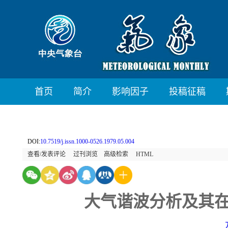
首页
简介
影响因子
投稿征稿
DOI:
10.7519/j.issn.1000-0526.1979.05.004
查看/发表评论
过刊浏览
高级检索
HTML
大气谐波分析及其