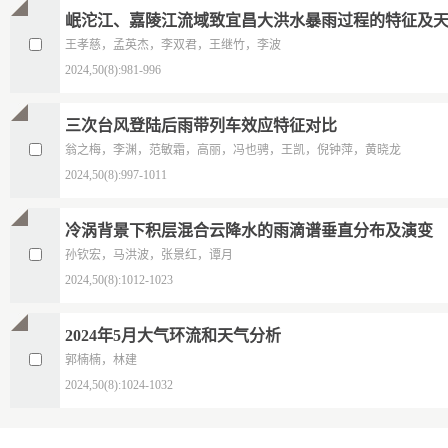
岷沱江、嘉陵江流域致宜昌大洪水暴雨过程的特征及
王孝慈，孟英杰，李双君，王继竹，李波
2024,50(8):981-996
三次台风登陆后雨带列车效应特征对比
翁之梅，李渊，范敏霜，高丽，冯也骋，王凯，倪钟萍，黄晓龙
2024,50(8):997-1011
冷涡背景下积层混合云降水的雨滴谱垂直分布及演变
孙钦宏，马洪波，张景红，谭月
2024,50(8):1012-1023
2024年5月大气环流和天气分析
郭楠楠，林建
2024,50(8):1024-1032