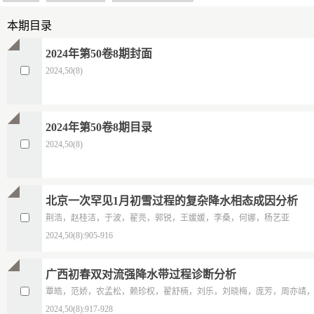
本期目录
2024年第50卷8期封面
2024,50(8)
2024年第50卷8期目录
2024,50(8)
北京一次罕见1月初雪过程的复杂降水相态成因分析
荆浩，赵桂洁，于波，翟亮，郭锐，王媛媛，李桑，何娜，杨艺亚
2024,50(8):905-916
广西初春双对流强降水带过程诊断分析
覃皓，范娇，农孟松，赖珍权，翟舒楠，刘乐，刘晓梅，庞芳，周亦靖
2024,50(8):917-928