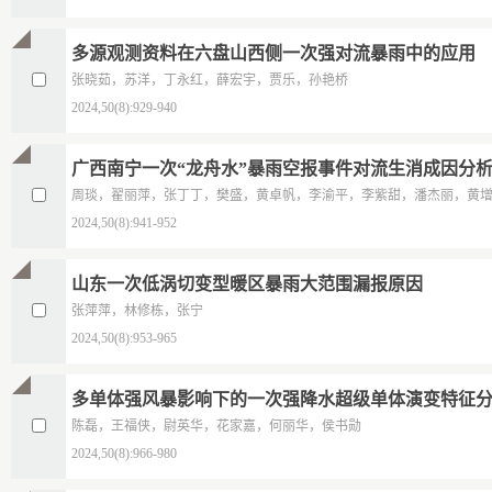
多源观测资料在六盘山西侧一次强对流暴雨中的应用
张晓茹，苏洋，丁永红，薛宏宇，贾乐，孙艳桥
2024,50(8):929-940
广西南宁一次“龙舟水”暴雨空报事件对流生消成因分
周琰，翟丽萍，张丁丁，樊盛，黄卓帆，李渝平，李紫甜，潘杰丽，黄
2024,50(8):941-952
山东一次低涡切变型暖区暴雨大范围漏报原因
张萍萍，林修栋，张宁
2024,50(8):953-965
多单体强风暴影响下的一次强降水超级单体演变特征
陈磊，王福侠，尉英华，花家嘉，何丽华，侯书勋
2024,50(8):966-980