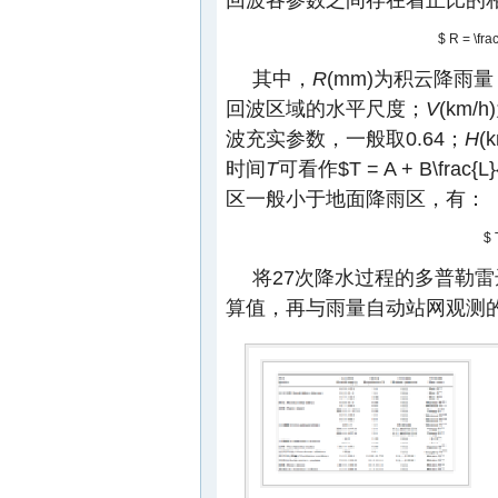
$ R = \fra
其中，
R
(mm)为积云降雨量
回波区域的水平尺度；
V
(km/
波充实参数，一般取0.64；
H
(
时间
T
可看作
$T = A + B\frac{L}
区一般小于地面降雨区，有：
$ 
将27次降水过程的多普勒
算值，再与雨量自动站网观测