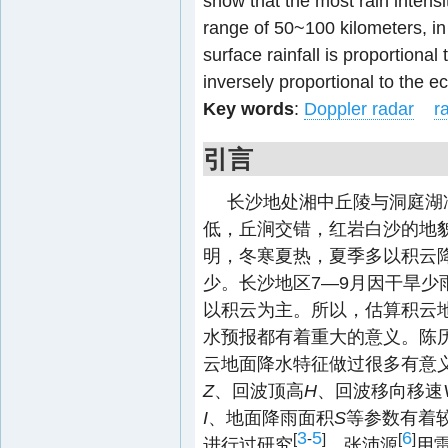
show that the most rain intensit
range of 50~100 kilometers, in 
surface rainfall is proportional
inversely proportional to the 
Key words
:
Doppler radar
ra
引言
长沙地处湘中丘陵与洞庭湖
低，丘涧交错，红岩白沙的地
明，冬寒夏热，夏季多以积云
少。长沙地区7—9月因干旱
以积云为主。所以，估算积云
水预报都有着重大的意义。陈历
云地面降水特征做过很多有意
Z
、回波顶高
H
、回波移向移速
I
、地面降雨面积
S
等参数有着
3
5
6
[
-
]
[
]
进行过研究
。张沛源
用