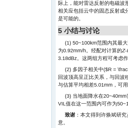
际上，能对雷达反射的电磁波形
相关应包括云中的固态反射成
是可能的。
5 小结与讨论
(1) 50~100km范围内其
为0.92mm/h。经配对计算的
Z
-
3.18dBz。这两组方程可考
(2) 多因子相关中(
$R = \frac
回波顶高呈正比关系，与回波
与估算平均相差5.01mm，可
(3) 当地面降水在20~40mm
VIL值在这一范围内可作为50
致谢
：本文得到许焕斌研究
意。