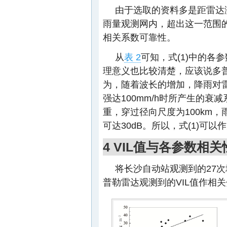
由于选取的资料多是距雷达测
雨量观测网内，超出这一范围
相关系数可靠性。
从
表 2
可知，式(1)中的各
理意义也比较清楚，应该说多
为，随着波长的增加，降雨对雷
强达100mm/h时所产生的衰减
重，穿过径向尺度为100km，
可达30dB。所以，式(1)可
4 VIL值与各参数相关
将长沙自动站观测到的27
普勒雷达观测到的VIL值作相