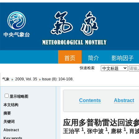
快速检索
气象
2009, Vol. 35
Issue (8): 104-108.
显示缩略图
Contents
Abstract
本文结构
摘要
应用多普勒雷达回波
关键词
1
1
1
Abstract
王治平
,
张中波
,
唐林
,
肖
Key words