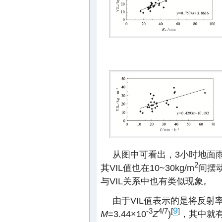
从图中可看出，3小时地面雨
2
其VIL值也在10~30kg/m
间摆
与VIL关系中也有类似现象。
由于VIL值表示的是将反射
9
-3
4/7
[
]
M
=3.44×10
Z
)
，其中就