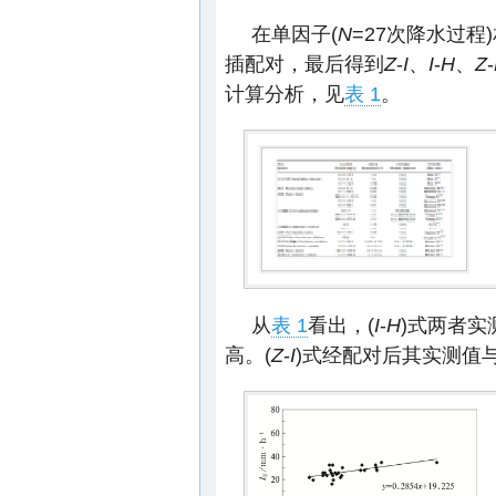
在单因子(
N
=27次降水过
插配对，最后得到
Z
-
I
、
I
-
H
、
Z
-
计算分析，见
表 1
。
从
表 1
看出，(
I
-
H
)式两者
高。(
Z
-
I
)式经配对后其实测值