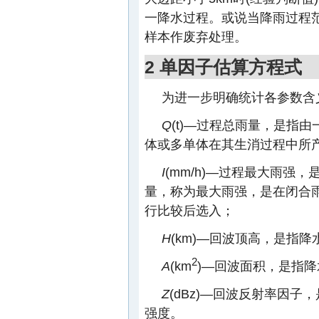
一降水过程。或说当降雨过程
样本作废弃处理。
2 单因子估算方程式
为进一步明确统计各参数含
Q
(t)—过程总雨量，是指
体或多单体在其生消过程中所
I
(mm/h)—过程最大雨强
量，称为最大雨强，是在闭合
行比较后选入；
H
(km)—回波顶高，是指
2
A
(km
)—回波面积，是指
Z
(dBz)—回波反射率因
强度。