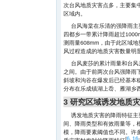
次台风地质灾害点多，主要集中
区域内。
台风海棠在乐清的强降雨主
四都乡一带累计降雨超过1000
测雨量608mm，由于此区域
风过程造成的地质灾害数量明
台风麦莎的累计雨量和台风云
之间。由于前两次台风强降雨
斜坡和沟谷在爆发后已经基本稳
分布在乐成镇湖上岙、雁湖乡
3 研究区域诱发地质
诱发地质灾害的降雨特征主
间、降雨类型和有效雨量等，
模，降雨要素阈值也不同。许
6
16
[
,
-