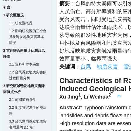
摘要
：台风的特大暴雨可以引
引言
人员伤亡。高分辨率资料的应
1 研究区概况
受台风袭击，同时受地质灾害
1.1 研究区概况
达联合雨量计估计降雨技术，以0
1.2 影响研究区的三个台
莎导致的群发性地质灾害为例
风及诱发地质灾害基本
用性以及台风降雨和地质灾害
情况
好地反映地质灾害触发雨量特
2 雷达联合雨量计估测台风
降雨
效雨量更小，临界雨强大。
2.1 资料和样本采集
关键词
：
台风
地质灾害
雷
2.2 台风诱发地质灾害的
过程雨量分析
Characteristics of R
3 研究区域诱发地质灾害降
Induced Geological 
雨特点分析
1
2
Xu Jing
,
Li Weihua
3.1 前期降雨条件
Abstract
: Typhoon rainstorm 
3.2 地质灾害发生的滞后
性
landslides and debris flows an
3.3 台风降雨诱发地质灾
High-resolution data are essent
害雨量阈值分析