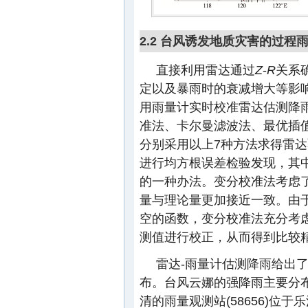
2.2 台风诱发地质灾害的过程
直接利用雷达通过
Z
-
R
关系
定以及暴雨时的衰减增大等影
用雨量计实时校准雷达估测降
准法、卡尔曼滤波法、最优插
分别采用以上7种方法求得雷
进行均方根误差检验发现，其
的一种办法。变分校准法考虑
量与理论量更加接近一致。由
空的函数，变分校准法充分考
测值进行校正，从而得到比较
雷达-雨量计估测降雨给出
布。台风云娜的强降雨主要分布
清的雨量观测站(58656)位于