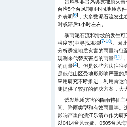
台风和非台风诱发地质灾害
台湾5个台风期间不同地质条
6
[
]
究表明
，大多数泥石流发生在
时或滞后1小时左右。
暴雨泥石流和滑坡的发生可
7
10
[
-
]
强度等)中寻找规律
。因
分析诱发地质灾害的雨量特征
11
[
]
观测来代替灾害点的雨量
，
2
[
]
的雨量
。但是这些方法往往
是低估山区受地形影响严重的
应用研究不断推进，利用雷达
测提供了较好的解决方案，大
诱发地质灾害的降雨特征主
间、降雨类型和有效雨量等。
影响严重的浙江乐清市作为研
以0414台风云娜、0505台