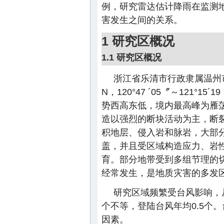
例，研究雷达估计降雨在监测
害发生之间的关系。
1 研究区概况
1.1 研究区概况
浙江省乐清市行政隶属温州市，地
N，120°47 ´05〞～121
势西高东低，境内最高峰为雁荡
造以强烈的断块活动为主，断
积地层、侵入岩和脉岩，大部
盖，并且受区域构造应力、岩
育。部分地带受到多组节理的
经常发生，是地质灾害的多发
研究区域频繁受台风影响，从
个不等，登陆台风年均0.5个
因素。