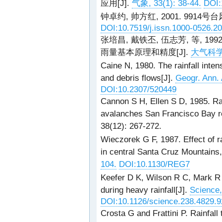
应用[J].
气象, 33(1): 38-44.
DOI:
钟卓约, 帅方红, 2001. 9914
DOI:10.7519/j.issn.1000-0526.2
张培昌, 戴铁丕, 伍志芳, 等, 
雨量基本原理和精度[J].
大气科学, 
Caine N, 1980. The rainfall intens
and debris flows[J].
Geogr. Ann. 
DOI:10.2307/520449
Cannon S H, Ellen S D, 1985. Rai
avalanches San Francisco Bay reg
38(12): 267-272.
Wieczorek G F, 1987. Effect of ra
in central Santa Cruz Mountains,
104.
DOI:10.1130/REG7
Keefer D K, Wilson R C, Mark R K
during heavy rainfall[J].
Science,
DOI:10.1126/science.238.4829.9
Crosta G and Frattini P. Rainfall 