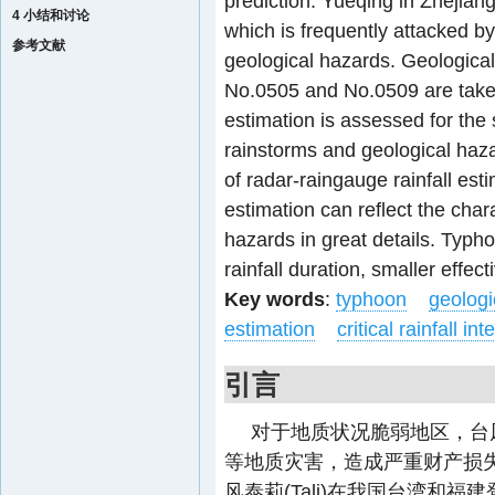
prediction. Yueqing in Zhejiang
4 小结和讨论
which is frequently attacked b
参考文献
geological hazards. Geologica
No.0505 and No.0509 are taken 
estimation is assessed for the
rainstorms and geological haza
of radar-raingauge rainfall esti
estimation can reflect the charac
hazards in great details. Typh
rainfall duration, smaller effectiv
Key words
:
typhoon
geologi
estimation
critical rainfall int
引言
对于地质状况脆弱地区，台
等地质灾害，造成严重财产损失和
风泰莉(Tali)在我国台湾和