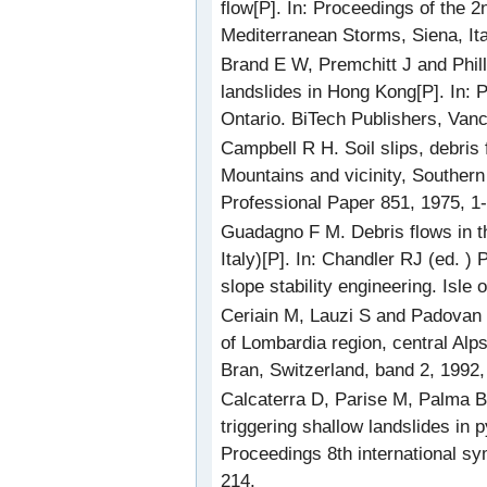
flow[P]. In: Proceedings of the 2
Mediterranean Storms, Siena, Ita
Brand E W, Premchitt J and Phill
landslides in Hong Kong[P]. In: 
Ontario. BiTech Publishers, Van
Campbell R H. Soil slips, debris
Mountains and vicinity, Southern
Professional Paper 851, 1975, 1
Guadagno F M. Debris flows in t
Italy)[P]. In: Chandler RJ (ed. )
slope stability engineering. Isle
Ceriain M, Lauzi S and Padovan N
of Lombardia region, central Alps
Bran, Switzerland, band 2, 1992,
Calcaterra D, Parise M, Palma B 
triggering shallow landslides in p
Proceedings 8th international sy
214.