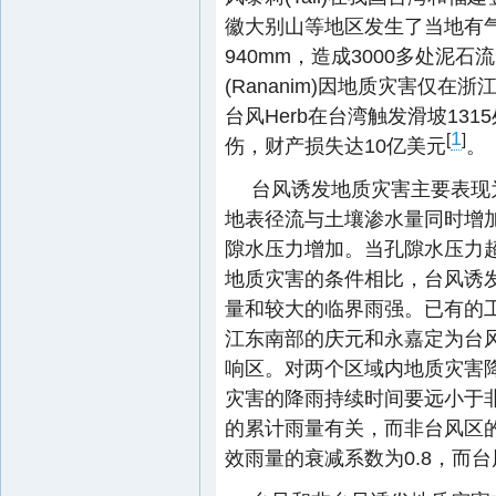
徽大别山等地区发生了当地有
940mm，造成3000多处泥石
(Rananim)因地质灾害仅在浙
台风Herb在台湾触发滑坡131
1
[
]
伤，财产损失达10亿美元
。
台风诱发地质灾害主要表现
地表径流与土壤渗水量同时增
隙水压力增加。当孔隙水压力
地质灾害的条件相比，台风诱
量和较大的临界雨强。已有的
江东南部的庆元和永嘉定为台
响区。对两个区域内地质灾害
灾害的降雨持续时间要远小于
的累计雨量有关，而非台风区
效雨量的衰减系数为0.8，而台