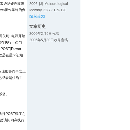
常遇到硬件故障,
2006. [J]. Meteorological
ows操作系统为例
Monthly, 32(7): 119-120.
[复制英文]
文章历史
2006年2月9日收稿
关时, 电源开始
2006年5月30日收修定稿
问内存执行一条与
OST(Power
过程是在显卡初始
时应该报警而事实上
电或者是供给主
设备。
执行POST程序之
0h处访问内存执行