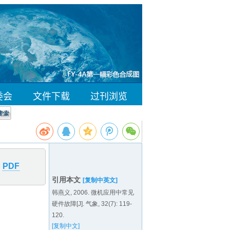
PDF
引用本文
[复制中英文]
韩燕义, 2006. 微机应用中常见
硬件故障[J].
气象, 32(7): 119-
120.
[复制中文]