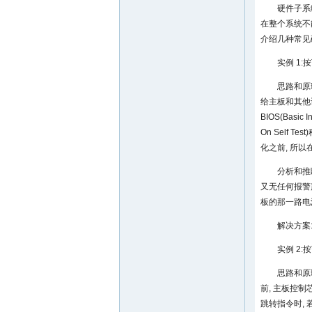
硬件子系
在整个系统不
介绍几种常见
实例 1
思路和原
给主板和其他设
BIOS(Basi
On Self
化之前, 所以
分析和推
又无任何报警
板的那一路电
解决方案
实例 2:
思路和原
前, 主板控制
跳转指令时,