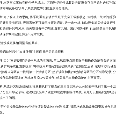
理:思路重点应放在硬件子系统上。其原理是硬件尤其是关键设备存在问题时必然导致系
插即用设备或软件子系统的故障只能造成部分瘫痪。
断:为了验证上述思路, 将系统重新启动后又处于完全正常的状态, 但持续一段时间后
的硬件没有问题, 否则系统不可能再次正常启动, 进一步分析, 辅助设备对关键设备产
相关部件只有风扇, 而关键设备中CPU配置有风扇。因此可以推断, 此故障是由于风扇
动保护所引起的系统不定时死机。
:清洗或更换相同型号的风扇。
:系统启动过程中“欢迎使用”主画面显示后系统死机
理:因为“欢迎使用”是操作系统的主画面, 所以思路重点应着眼于和操作系统有关的方
了更新扩展系统配置数据后, 将根据用户指定的启动顺序从C盘(硬盘)启动, 读取和执行
记录接着从分区表中找到第一个活动分区; 然后读取和执行此活动分区的分区引导记录; 
操作系统最基本的系统文件IO.sys等操作, 然后显示出操作系统的主画面等。
断:系统BIOS已经正确地读取和执行了硬盘的主引导记录并从分区表中找到了第一个活
了分区引导记录等, 这说明涉及到了硬盘和硬盘中的操作系统, 因此可以推断此故障是
统出了问题。
:无论是操作系统的软件错误还是硬盘的非物理损坏, 都应格式化磁盘重新安装操作系
盘。