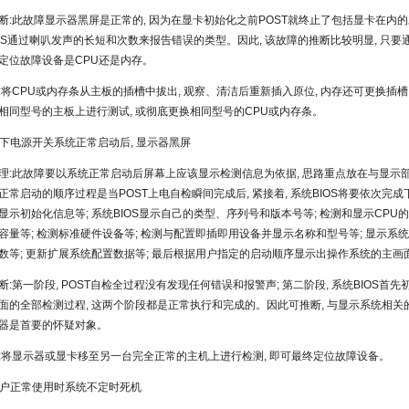
断:此故障显示器黑屏是正常的, 因为在显卡初始化之前POST就终止了包括显卡在内
BIOS通过喇叭发声的长短和次数来报告错误的类型。因此, 该故障的推断比较明显, 只
定位故障设备是CPU还是内存。
:将CPU或内存条从主板的插槽中拔出, 观察、清洁后重新插入原位, 内存还可更换插槽,
相同型号的主板上进行测试, 或彻底更换相同型号的CPU或内存条。
:按下电源开关系统正常启动后, 显示器黑屏
理:此故障要以系统正常启动后屏幕上应该显示检测信息为依据, 思路重点放在与显示
正常启动的顺序过程是当POST上电自检瞬间完成后, 紧接着, 系统BIOS将要依次完成
显示初始化信息等; 系统BIOS显示自己的类型、序列号和版本号等; 检测和显示CPU
容量等; 检测标准硬件设备等; 检测与配置即插即用设备并显示名称和型号等; 显示系
数等; 更新扩展系统配置数据等; 最后根据用户指定的启动顺序显示出操作系统的主画
断:第一阶段, POST自检全过程没有发现任何错误和报警声; 第二阶段, 系统BIOS首
面的全部检测过程, 这两个阶段都是正常执行和完成的。因此可推断, 与显示系统相关
器是首要的怀疑对象。
:将显示器或显卡移至另一台完全正常的主机上进行检测, 即可最终定位故障设备。
:用户正常使用时系统不定时死机