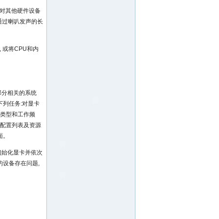
的对其他硬件设备
要通过喇叭发声的长
 或将CPU和内
部分相关的系统
下列任务:对显卡
的类型和工作频
统配置列表及资源
面。
先初始化显卡并依次
的设备存在问题,