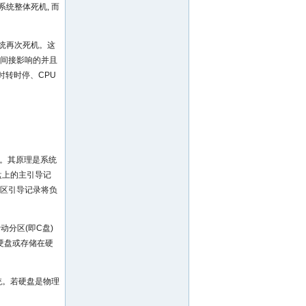
统整体死机, 而
系统再次死机。这
生间接影响的并且
时转时停、CPU
面。其原理是系统
硬盘上的主引导记
分区引导记录将负
动分区(即C盘)
硬盘或存储在硬
统。若硬盘是物理