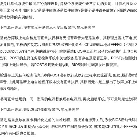
统是计算机系统中最底层的物理设备, 是整个系统能否正常启动的关键。计算机设备经
能正常启动时, 如何判定是硬件故障还是软件故障?是哪个硬件设备故障?下面以Wind
硬件故障的实例解析。
:按下电源开关后, 没有显示检测信息和发出报警声, 显示器黑屏
理:此故障以上电自检是否正常执行和有无报警声音为思路重点。其原理是当按下电源开
备供电, 主板的控制芯片组向CPU发出初始化命令, CPU即刻从地址FFFF0h处访
c Input/Output System)相关的跳转指令, 跳到系统BIOS中真正的启动代码处执行上电自检P
 Test)程序。POST的主要任务是检测系统中关键设备是否存在及是否正常。POST的检测
在屏幕上无法显示。若POST发现致命错误时, BIOS则通过喇叭发出报警声。
断:屏幕上无任何检测信息, 说明POST没有执行或执行过程中发现错误, 但发现错误
声音, 由此可推断上电自检程序根本没有正常执行, 其原因无非是主板出了故障加不上
源没有输出。
:将可正常使用的、同一型号的电源替换现有电源后, 再次启动系统, 即可最终定位故障
按下电源开关后, 喇叭发出“嘟嘟”报警声, 显示器黑屏
理:思路重点放在显卡初始化之前的自检过程。当接通电源开关后, 系统BIOS启动代码
芯片组向CPU发出初始化命令时, 若CPU存在问题就会报警, 或者是CPU在地址FFFF
 若内存有问题也会报警。