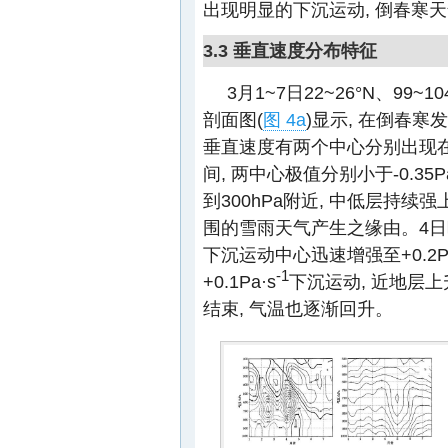
出现明显的下沉运动, 倒春寒
3.3 垂直速度分布特征
3月1~7日22~26°N、9
剖面图(
图 4a
)显示, 在倒春寒
垂直速度有两个中心分别出现在2日
间, 两中心极值分别小于-0.35Pa
到300hPa附近, 中低层持续
围的雪雨天气产生之缘由。4日晚
下沉运动中心迅速增强至+0.2Pa
-1
+0.1Pa·s
下沉运动, 近地层上
结束, 气温也逐渐回升。