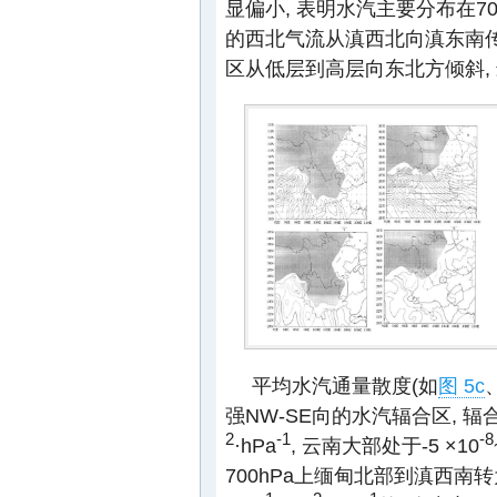
显偏小, 表明水汽主要分布在70
的西北气流从滇西北向滇东南传
区从低层到高层向东北方倾斜, 
平均水汽通量散度(如
图 5c
强NW-SE向的水汽辐合区, 辐合
2
-1
-8
·hPa
, 云南大部处于-5 ×10
700hPa上缅甸北部到滇西南转