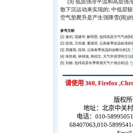
(3) 低层强冷平流和高层
散下沉运动来实现的; 中低层
空气垫爬升是产生强降雪(雨)
参考文献
[1]
秦剑, 琚建华, 解明恩. 低纬高原天气气候[M]. 北
[2]
段旭, 王恒康, 董谢琼. 云南春季低温标准的研
[3]
郑建萌, 段旭. 云南春季低温的诊断分析[J].
[4]
朱乾根, 林锦瑞, 寿绍文. 天气学原理和方法[M]. 
[5]
刘丽. 低纬高原冬季寒潮天气个例分析[J].
气