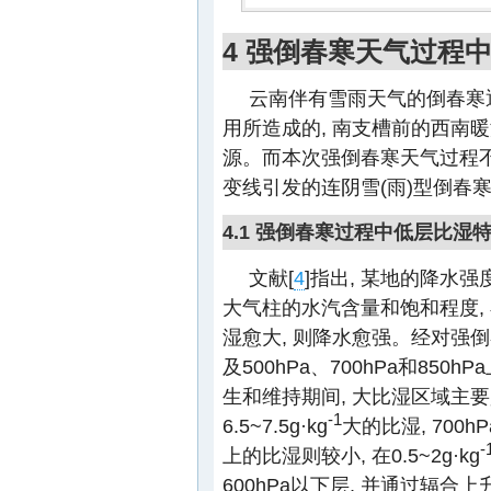
4 强倒春寒天气过程
云南伴有雪雨天气的倒春寒
用所造成的, 南支槽前的西南
源。而本次强倒春寒天气过程不
变线引发的连阴雪(雨)型倒春
4.1 强倒春寒过程中低层比湿
文献[
4
]指出, 某地的降水
大气柱的水汽含量和饱和程度,
湿愈大, 则降水愈强。经对强
及500hPa、700hPa和85
生和维持期间, 大比湿区域主要是在
-1
6.5~7.5g·kg
大的比湿, 700h
-
上的比湿则较小, 在0.5~2g·kg
600hPa以下层, 并通过辐