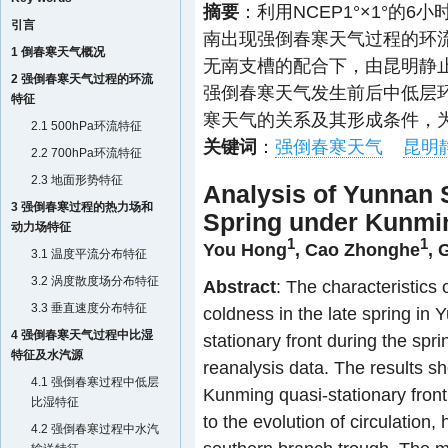
摘要
：利用NCEP1°×1°的
引言
南出现强倒春寒天气过程的环
1 倒春寒天气概况
无南支槽的配合下，由昆明静
2 强倒春寒天气过程的环流
强倒春寒天气发生前后中低层
特征
寒天气的关系及其形成条件，
2.1 500hPa环流特征
关键词
：
强倒春寒天气
昆明
2.2 700hPa环流特征
2.3 地面形势特征
Analysis of Yunnan 
3 强倒春寒过程的热力场和
Spring under Kunmin
动力场特征
1
1
You Hong
,
Cao Zhonghe
,
3.1 温度平流分布特征
3.2 涡度散度场分布特征
Abstract
: The characteristics 
3.3 垂直速度分布特征
coldness in the late spring i
4 强倒春寒天气过程中比湿
stationary front during the s
特征及水汽源
reanalysis data. The results s
4.1 强倒春寒过程中低层
Kunming quasi-stationary front
比湿特征
to the evolution of circulation, 
4.2 强倒春寒过程中水汽