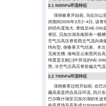
2.1 500hPa环流特征
强倒春寒开始前, 乌拉尔
持期间2005年3月2~4日, 
的经向度加大, 脊线呈NE-S
脊区, 贝加尔湖东南部有一横
空气沿高压脊前西北气流向南爆
纬向型, 倒春寒天气结束。本次强
无南支槽, 缅甸至云南受闭合高
纬度是文献[
3
]中所说的NE-
势, 冷空气沿高压脊前偏北气
2.2 700hPa环流特征
强倒春寒过程开始前, 在巴
藏高原是闭合高压环流, 四川
巴尔喀什湖至贝加尔湖的长波脊
的高度场升高形成3160gpm线