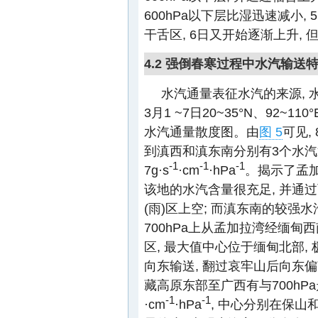
600hPa以下层比湿迅速减小, 
干舌区, 6日又开始逐渐上升, 
4.2 强倒春寒过程中水汽输送
水汽通量表征水汽的来源,
3月1 ~7日20~35°N、92~1
水汽通量散度图。由
图 5
可见,
到滇西和滇东南分别有3个水汽
-1
-1
-1
7g·s
·cm
·hPa
。揭示了孟加
该地的水汽含量很充足, 并通
(雨)区上空; 而滇东南的较
700hPa上从孟加拉湾经缅甸
区, 最大值中心位于缅甸北部, 极值
向东输送, 翻过哀牢山后向东偏
藏高原东部至广西有与700hPa
-1
-1
·cm
·hPa
, 中心分别在保山和