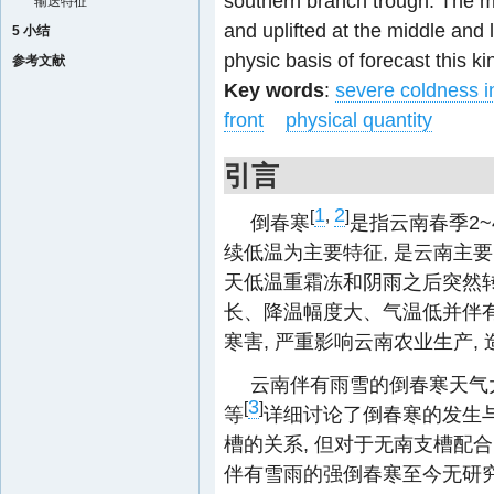
southern branch trough. The m
输送特征
and uplifted at the middle and l
5 小结
physic basis of forecast this k
参考文献
Key words
:
severe coldness i
front
physical quantity
引言
1
2
[
,
]
倒春寒
是指云南春季2~
续低温为主要特征, 是云南主
天低温重霜冻和阴雨之后突然
长、降温幅度大、气温低并伴
寒害, 严重影响云南农业生产,
云南伴有雨雪的倒春寒天气
3
[
]
等
详细讨论了倒春寒的发生
槽的关系, 但对于无南支槽配
伴有雪雨的强倒春寒至今无研