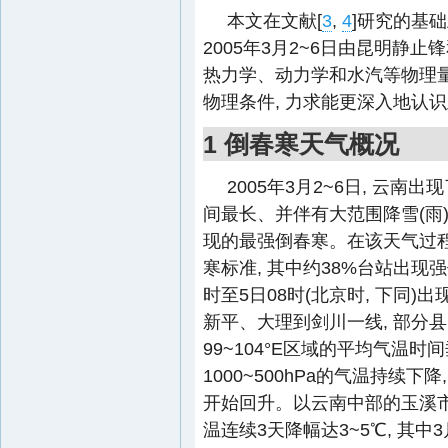
本文在文献[
3
,
4
]研究的基础上
2005年3月2~6日由昆明静
热力学、动力学和水汽等物理量
物理条件, 力求能更深入地认
1 倒春寒天气概况
2005年3月2~6日, 云
间最长、并伴有大范围降雪(雨)
现的最强倒春寒。在该天气过程
寒标准, 其中约38%台站出现强
时至5日08时(北京时, 下同)
新平、大理到剑川一线, 部分
99~104°E区域的平均气温时
1000~500hPa的气温持续下降
开始回升。以云南中部的玉溪市
温连续3天降幅达3~5℃, 其中