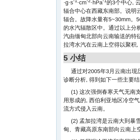
-1
-2
-1
·g·s
·cm
·hPa
的3个中心,
辐合中心在西藏东南部。说明云南
辐合。故降水量有5~30mm。5
的水汽辐散区中。通过以上分析
汽由缅甸北部向云南输送的特征,
拉湾水汽在云南上空得以聚积,
5 小结
通过对2005年3月云南出
诊断分析, 得到如下一些主要
(1) 这次强倒春寒天气无
用形成的, 西伯利亚地区冷空
流方式侵入云南。
(2) 孟加拉湾是云南大到
甸、青藏高原东南部向云南上