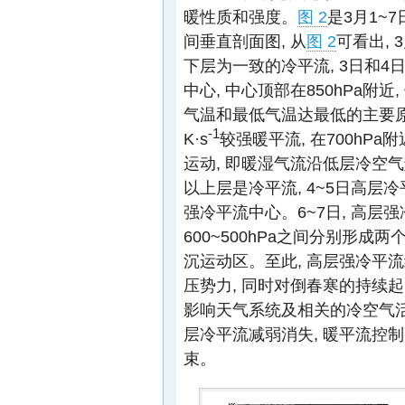
暖性质和强度。
图 2
是3月1~7
间垂直剖面图, 从
图 2
可看出, 
下层为一致的冷平流, 3日和4日
中心, 中心顶部在850hPa
气温和最低气温达最低的主要原因。
-1
K·s
较强暖平流, 在700hPa附近
运动, 即暖湿气流沿低层冷空气垫
以上层是冷平流, 4~5日高层冷平流
强冷平流中心。6~7日, 高层强
600~500hPa之间分别形成两个
沉运动区。至此, 高层强冷平
压势力, 同时对倒春寒的持续
影响天气系统及相关的冷空气活
层冷平流减弱消失, 暖平流控制
束。