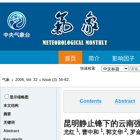
快速检索
气象
2006, Vol. 32
Issue (3): 56-62.
显示缩略图
Contents
Abstract
本文结构
摘要
昆明静止锋下的云南
关键词
1
1
2
Abstract
尤红
,
曹中和
,
郭文华
,
罗
Key words