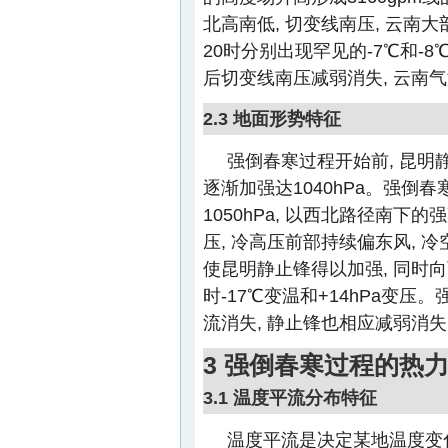
北高南低, 切变线南压, 云南大部
20时分别出现罕见的-7℃和-8℃,
后切变线南压减弱消失, 云南气
2.3 地面形势特征
强倒春寒过程开始前, 昆明
逐渐加强达1040hPa。强倒
1050hPa, 以西北路径南
压, 冷高压前部持续偏东风,
使昆明静止锋得以加强, 同时向
时-17℃变温和+14hPa变
流消失, 静止锋也相应减弱消失
3 强倒春寒过程的热
3.1 温度平流分布特征
温度平流是决定某地温度变