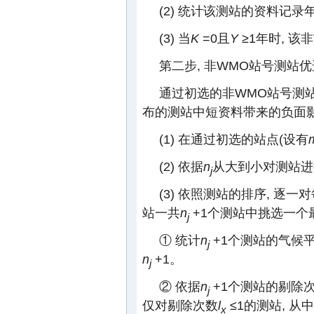
(2) 统计该测站的资料记录
(3) 当
K
=0且
Y
≥1年时, 
第二步, 非WMO站号测站优
通过初选的非WMO站号测站
布的测站中短资料带来的负面影
(1) 在通过初选的站点(设有
(2) 依据
n
从大到小对测站进
j
(3) 依照测站的排序, 逐一
站一共
n
+1个测站中挑选一个
j
① 统计
n
+1个测站的气候
j
n
+1。
j
② 依据
n
+1个测站的剔除
j
仅对剔除次数
l
≤1的测站, 从
x