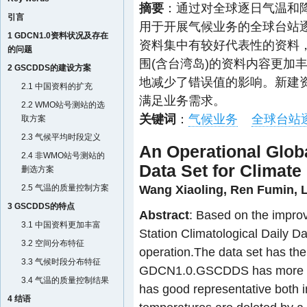
摘要
：通过对全球逐日气温和降水
引言
用于开展气候业务的全球台站逐
1 GDCN1.0资料状况及存在
资料集中有较好代表性的资料
的问题
围(含台湾岛)的资料内容更加
2 GSCDDS的建设方案
地减少了错误值的影响。新建
2.1 中国资料的扩充
满足业务需求。
2.2 WMO站号测站的选
关键词
：
气候业务
全球台站
取方案
2.3 气候平均时段定义
An Operational Globa
2.4 非WMO站号测站的
Data Set for Climate
删选方案
Wang Xiaoling
,
Ren Fumin
,
L
2.5 气温的质量控制方案
3 GSCDDS的特点
Abstract
: Based on the impr
3.1 中国资料更加丰富
Station Climatological Daily D
3.2 空间分布特征
operation.The data set has the
3.3 气候时段分布特征
GDCN1.0.GSCDDS has more sta
3.4 气温的质量控制结果
has good representative both i
4 结语