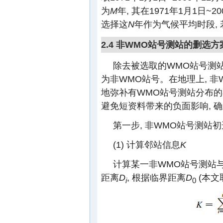
为
M
年, 其在1971年1月1日~
选择这
N
年作为气候平均时段, 
2.4 非WMO站号测站的删选方
除去被选取的WMO站号测站
为非WMO站号。在地理上, 
地弥补有WMO站号测站分布
避免短资料带来的负面影响, 确
第一步, 非WMO站号测站初
(1) 计算邻站信息
K
计算某一非WMO站号测站与
距离
D
, 根据临界距离
D
(本文
i
0