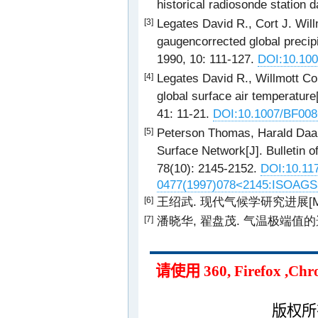
historical radiosonde station d
Legates David R., Cort J. Will
[3]
gaugencorrected global precipit
1990, 10: 111-127.
DOI:10.100
Legates David R., Willmott Cor
[4]
global surface air temperature
41: 11-21.
DOI:10.1007/BF00
Peterson Thomas, Harald Daan,
[5]
Surface Network[J]. Bulletin o
78(10): 2145-2152.
DOI:10.11
0477(1997)078<2145:ISOAGS
王绍武. 现代气候学研究进展[M].
[6]
潘晓华, 翟盘茂. 气温极端值的
[7]