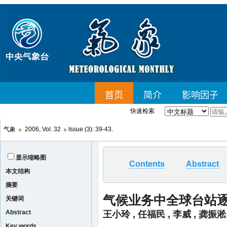
快速检索
气象
2006, Vol. 32
Issue (3): 39-43.
显示缩略图
Contents
Abstract
本文结构
摘要
气候业务中全球台站
关键词
Abstract
王小玲
,
任福民
,
李威
,
龚振淞
Key words