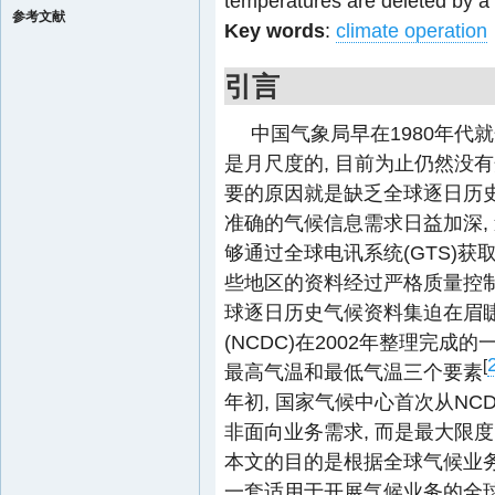
temperatures are deleted by a 
参考文献
Key words
:
climate operation
引言
中国气象局早在1980年代
是月尺度的, 目前为止仍然没
要的原因就是缺乏全球逐日历
准确的气候信息需求日益加深,
够通过全球电讯系统(GTS)获
些地区的资料经过严格质量控
球逐日历史气候资料集迫在眉睫
(NCDC)在2002年整理完
[
最高气温和最低气温三个要素
年初, 国家气候中心首次从N
非面向业务需求, 而是最大限
本文的目的是根据全球气候业务需
一套适用于开展气候业务的全球台站逐日气