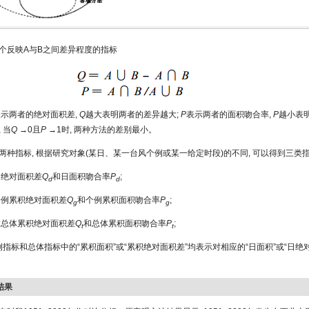
个反映A与B之间差异程度的指标
表示两者的绝对面积差,
Q
越大表明两者的差异越大;
P
表示两者的面积吻合率,
P
越小表
 当
Q
→0且
P
→1时, 两种方法的差别最小。
两种指标, 根据研究对象(某日、某一台风个例或某一给定时段)的不同, 可以得到三类指
日绝对面积差
Q
和日面积吻合率
P
;
d
d
个例累积绝对面积差
Q
和个例累积面积吻合率
P
;
g
g
:总体累积绝对面积差
Q
和总体累积面积吻合率
P
;
t
t
个例指标和总体指标中的“累积面积”或“累积绝对面积差”均表示对相应的“日面积”或“日绝
结果