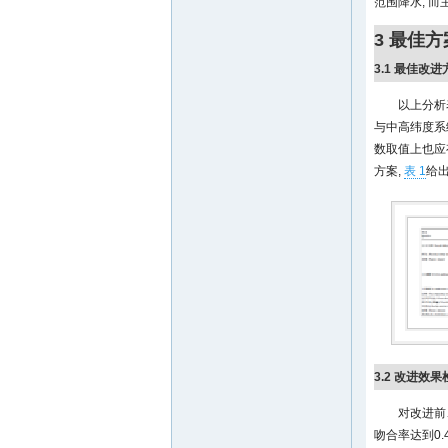
范围降水, 
3 最佳
3.1 最佳改
以上分析
与中高纬度系
数取值上也应
方案,
表 1
给
3.2 改进效
对改进前
吻合率达到0.