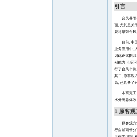
引言
台风暴雨
面, 尤其是
疑将增强台风
目前, 
业务应用中,
因此正试图以
别能力, 但
行了台风个例
其二, 原客
高, 已具备
本研究工
水分离总体效
1 原客
原客观方
行自然雨带分
风雨带识别,