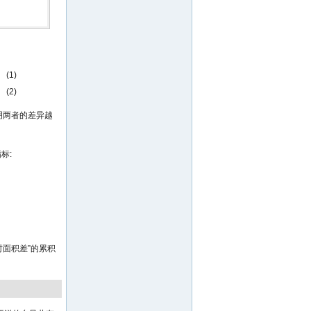
(1)
(2)
明两者的差异越
标:
对面积差”的累积