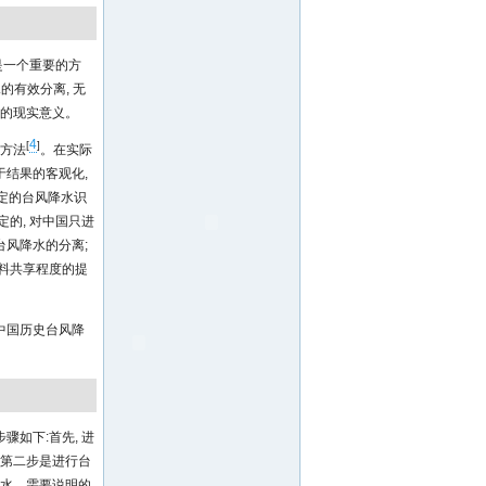
究是一个重要的方
的有效分离, 无
要的现实意义。
4
[
]
观方法
。在实际
于结果的客观化,
定的台风降水识
的, 对中国只进
台风降水的分离;
资料共享程度的提
中国历史台风降
如下:首先, 进
 第二步是进行台
降水。需要说明的