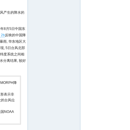
台风产生的降水的
5年8月5日中国东
 2b
反映的中国降
暴雨, 华东地区大
, 5日台风北部
中纬度系统之间相
水分离结果, 较好
MORPH降
角形表示非
次的台风位
国NOAA