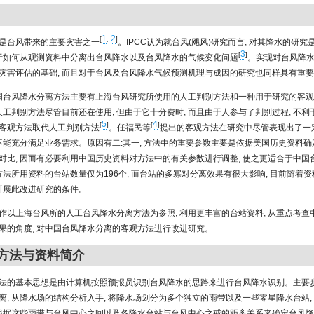
1
2
[
,
]
是台风带来的主要灾害之一
。IPCC认为就台风(飓风)研究而言, 对其降水的研
3
[
]
关于如何从观测资料中分离出台风降水以及台风降水的气候变化问题
。实现对台风降水
灾害评估的基础, 而且对于台风及台风降水气候预测机理与成因的研究也同样具有重
中国台风降水分离方法主要有上海台风研究所使用的人工判别方法和一种用于研究的客
 人工判别方法尽管目前还在使用, 但由于它十分费时, 而且由于人参与了判别过程, 不利
5
4
[
]
[
]
客观方法取代人工判别方法
。任福民等
提出的客观方法在研究中尽管表现出了一
还不能充分满足业务需求。原因有二:其一, 方法中的重要参数主要是依据美国历史资料确定
对比, 因而有必要利用中国历史资料对方法中的有关参数进行调整, 使之更适合于中国
观方法所用资料的台站数量仅为196个, 而台站的多寡对分离效果有很大影响, 目前随着
了开展此改进研究的条件。
作以上海台风所的人工台风降水分离方法为参照, 利用更丰富的台站资料, 从重点考查
果的角度, 对中国台风降水分离的客观方法进行改进研究。
观方法与资料简介
法的基本思想是由计算机按照预报员识别台风降水的思路来进行台风降水识别。主要步骤
离, 从降水场的结构分析入手, 将降水场划分为多个独立的雨带以及一些零星降水台站;
 根据这些雨带与台风中心之间以及各降水台站与台风中心之戒的距离关系来确定台风