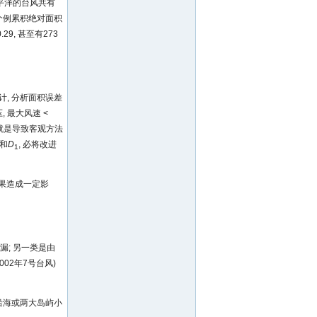
太平洋的台风共有
 个例累积绝对面积
29, 甚至有273
, 分析面积误差
 最大风速 <
这就是导致客观方法
和
D
, 必将改进
1
结果造成一定影
漏; 另一类是由
02年7号台风)
沿海或两大岛屿小