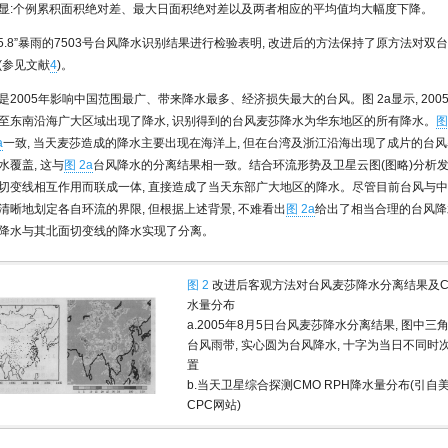
显:个例累积面积绝对差、最大日面积绝对差以及两者相应的平均值均大幅度下降。
75.8”暴雨的7503号台风降水识别结果进行检验表明, 改进后的方法保持了原方法对双
(参见文献
4
)。
是2005年影响中国范围最广、带来降水最多、经济损失最大的台风。图 2a显示, 200
至东南沿海广大区域出现了降水, 识别得到的台风麦莎降水为华东地区的所有降水。
图
a
一致, 当天麦莎造成的降水主要出现在海洋上, 但在台湾及浙江沿海出现了成片的台风
水覆盖, 这与
图 2a
台风降水的分离结果相一致。结合环流形势及卫星云图(图略)分析发现
切变线相互作用而联成一体, 直接造成了当天东部广大地区的降水。尽管目前台风与
清晰地划定各自环流的界限, 但根据上述背景, 不难看出
图 2a
给出了相当合理的台风降
降水与其北面切变线的降水实现了分离。
图 2
改进后客观方法对台风麦莎降水分离结果及C
水量分布
a.2005年8月5日台风麦莎降水分离结果, 图中三
台风雨带, 实心圆为台风降水, 十字为当日不同时
置
b.当天卫星综合探测CMO RPH降水量分布(引自美
CPC网站)