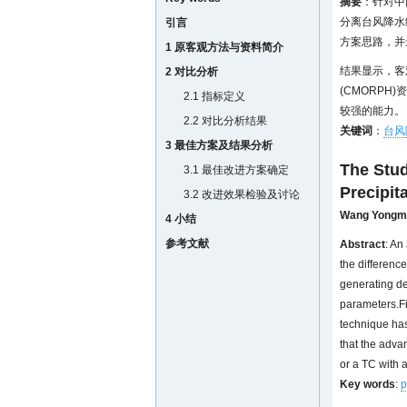
摘要
：针对中
分离台风降水
引言
方案思路，并
1 原客观方法与资料简介
结果显示，客
2 对比分析
(CMORP
2.1 指标定义
较强的能力。
2.2 对比分析结果
关键词
：
台风
3 最佳方案及结果分析
The Stud
3.1 最佳改进方案确定
Precipit
3.2 改进效果检验及讨论
Wang Yongm
4 小结
参考文献
Abstract
: An
the differenc
generating de
parameters.Fi
technique ha
that the adva
or a TC with 
Key words
:
p