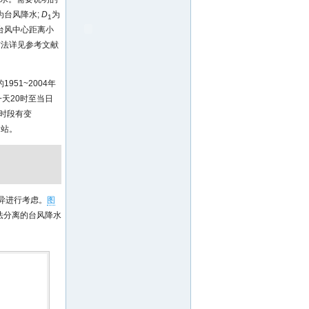
为台风降水;
D
为
1
台风中心距离小
方法详见参考文献
951~2004年
一天20时至当日
随时段有变
台站。
差异进行考虑。
图
法分离的台风降水