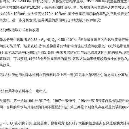
有时段1951~2003年作对比分析。原客观方法结果显示, 1951~2003年发生在西北
其中给中国带来降水的有1013个。效果图(图略)表明, 主、客观方法分离结果之差异较大,
4
2
4
2
126 × 10
km
, 最大值高达779 × 10
km
; 而个例累积面积吻合率
P
的平均值仅为0.
g
率为0。进一步分析发现, 差异明显的原因可以归纳为以下四种情况;
客观方法参数选取方式有待改进
4
2
降水分离中选取满足0.38 >
P
>0,
Q
>150 ×10
km
差异最显著日的台风强度进行统计
d
d
间的可能关系。结果表明, 所有差异显著的情形均出现在强度等级最低一级(即热带低压,
由于原客观方法中
D
和
D
为固定参数, 并未考虑到它们与台风强度之间可能的联系, 
0
1
要原因。可以预期, 对于15个差异显著日的情形, 客观方法如果使用较原来小的参数
D
0
离效果。
主、客观方法所使用的降水资料在日资料时段上不一致(详见本文第2部分), 这必将对分离
主观方法台风降水资料存在一定出入。
类情形。第一类如1961年第17号、1967年第49号、1984年第15号等台风出现资料缺
同一台风的降水与其路径的日期不匹配所引起; 第三类是个别台风存在明显的误判(如20
=0、
Q
较小的个例, 主要是由于原客观方法识别了大量的较远距离台风造成的大陆
g
g