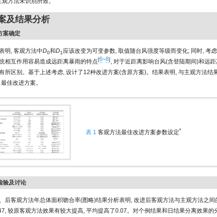
而主观方法未识别所致。
方案及结果分析
进方案确定
表明, 客观方法中
D
和
D
应该改变为可变参数, 取值随台风强度等级而变化; 同时, 考
0
1
6
8
[
~
]
统相互作用容易造成远距离暴雨的特点
, 对于近距离影响台风(含登陆期间)和远
有所区别。基于上述考虑, 设计了12种改进方案(含原方案)。结果表明, 与主观方法
出最佳改进方案。
*
表 1
客观方法最佳改进方案参数设定
果检验及讨论
、后客观方法年总体面积吻合率(图略)结果分析表明, 改进后客观方法与主观方法之
47, 较原客观方法效果有较大提高, 平均提高了0.07。对个例结果和日结果分离效果