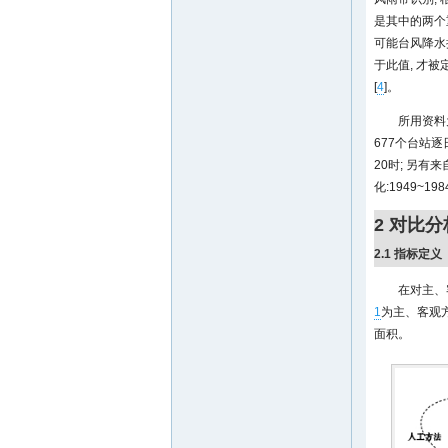
是其中的两个
可能台风降水
于此值, 才
[
4
]。
所用资料为
677个台站逐
20时; 另有
化:1949~1
2 对比分
2.1 指标定义
在对主、
1
为主、客观
面积。