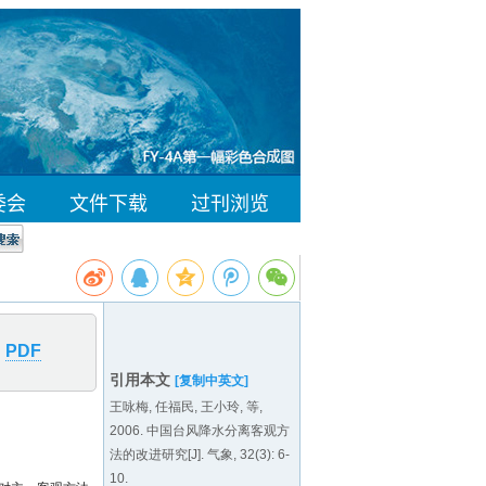
PDF
引用本文
[复制中英文]
王咏梅, 任福民, 王小玲, 等,
2006. 中国台风降水分离客观方
法的改进研究[J].
气象, 32(3): 6-
10.