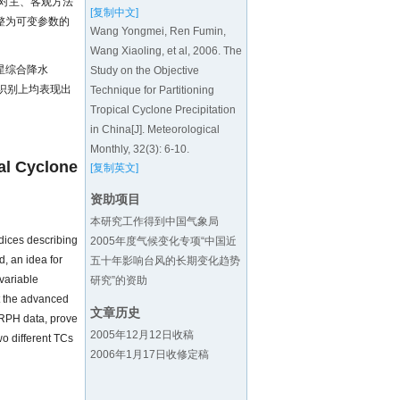
对主、客观方法
[复制中文]
整为可变参数的
Wang Yongmei, Ren Fumin,
Wang Xiaoling, et al, 2006. The
星综合降水
Study on the Objective
水识别上均表现出
Technique for Partitioning
Tropical Cyclone Precipitation
in China[J]. Meteorological
Monthly, 32(3): 6-10.
al Cyclone
[复制英文]
资助项目
本研究工作得到中国气象局
ndices describing
2005年度气候变化专项“中国近
d, an idea for
五十年影响台风的长期变化趋势
variable
研究”的资助
t the advanced
文章历史
ORPH data, prove
2005年12月12日收稿
wo different TCs
2006年1月17日收修定稿