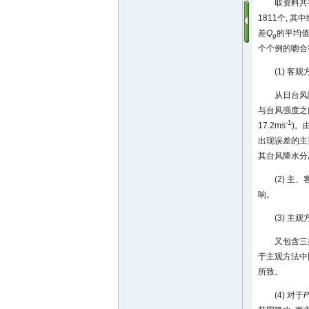
取资料共
1811个, 
差
Q
的平均值为
g
个个例的吻合
(1) 
从日台风
与台风强度之
-1
17.2ms
)。
出现误差的主
其台风降水分
(2) 
响。
(3) 
又包含三
于主观方法中
所致。
(4) 对于
P