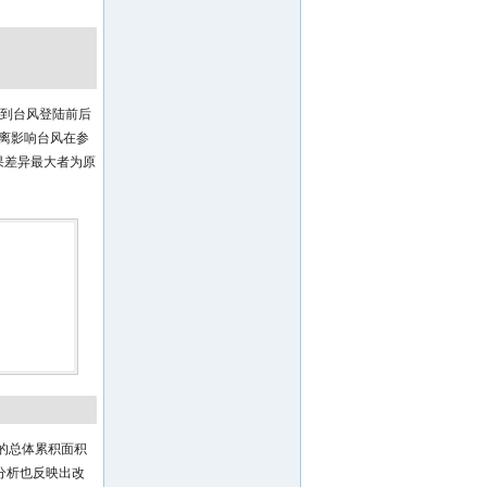
虑到台风登陆前后
距离影响台风在参
结果差异最大者为原
间的总体累积面积
的分析也反映出改