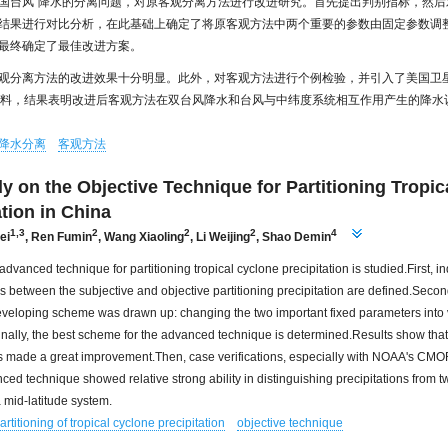
国台风
降水的分离问题，对原客观分离方法进行改进研究。首先提出判别指标，然后
结果进行对比分析，在此基础上确定了将原客观方法中两个重要的参数由固定参数调
最终确定了最佳改进方案。
观分离方法的改进效果十分明显。此外，对客观方法进行个例检验，并引入了美国卫
H)资料，结果表明改进后客观方法在双台风降水和台风与中纬度系统相互作用产生的降
降水分离
客观方法
y on the Objective Technique for Partitioning Tropic
ation in China
1,3
2
2
2
4
ei
,
Ren Fumin
,
Wang Xiaoling
,
Li Weijing
,
Shao Demin
 advanced technique for partitioning tropical cyclone precipitation is studied.First, i
es between the subjective and objective partitioning precipitation are defined.Secon
veloping scheme was drawn up: changing the two important fixed parameters into 
nally, the best scheme for the advanced technique is determined.Results show tha
s made a great improvement.Then, case verifications, especially with NOAA's CM
nced technique showed relative strong ability in distinguishing precipitations from t
a mid-latitude system.
artitioning of tropical cyclone precipitation
objective technique