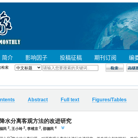
速检索
ntents
Abstract
Full text
Figures/Tables
降水分离客观方法的改进研究
2
2
2
4
福民
,
王小玲
,
李维京
,
邵德民
*