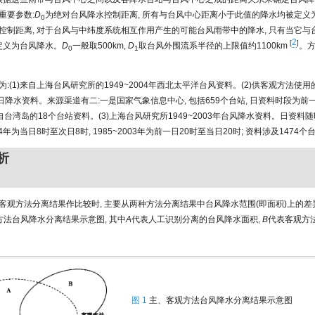
重要参数:
D
为绝对台风降水控制距离, 所有与台风中心距离小于此值的降水均被定义
0
控制距离, 对于台风与中纬度系统相互作用产生的可能台风雨带中的降水, 只有当它与
2
[
]
被定义为台风降水。
D
一般取500km,
D
取台风外围流系半径的上限值约1100km
。
0
1
:(1)来自上海台风研究所的1949~2004年西北太平洋台风资料。(2)供客观方法使用的1
日降水资料。来源渠道有二:一是国家气象信息中心, 包括659个台站, 日资料时段为前
来自台湾岛的18个台站资料。(3)上海台风研究所1949~2003年台风降水资料。日资料
984年为当日8时至次日8时, 1985~2003年为前一日20时至当日20时; 资料涉及1474个
析
客观方法分离结果作比较时, 主要从两种方法分离结果中台风降水范围(即面积)上的
方法台风降水分离结果示意图, 其中
A
代表人工识别分离的台风降水面积,
B
代表客观方
图 1
主、客观方法台风降水分离结果示意图