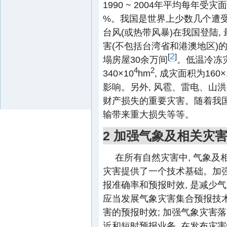
1990 ~ 2004年平均每年受灾面
%。我国是世界上少数几个遭受
台风(或热带风暴)在我国登陆, 
害(不包括台湾省和港澳地区)的农
2
[
]
塌房屋30余万间
。低温冷冻
4
2
340×10
hm
, 成灾面积为160×
影响。另外, 风雹、雷电、山
财产损失的重要灾害。随着我国
输带来重大损失等等。
2 加强气象及相关灾
在所有自然灾害中, 气象及
灾害提供了一个技术基础。加强
报准确率和预报时效, 是减少
应当发展气象灾害集合预报技术
害的预报时效; 加强气象灾害落
近和短时预报业务, 在发布灾